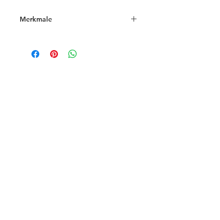
Merkmale
Jahr
auf Anfrage
Alkohol
13.5% Vol.
Traubensorte(n)
Sangiovese
und Cabernet
Sauvignon
Serviertemperatur
16 - 18º C
Die Flasche
mindestens 2
-3 Stunden vor
dem Trinken
öffnen
Lagerfähigkeit
> 10 Jahre
Gastronomie
Der Wein