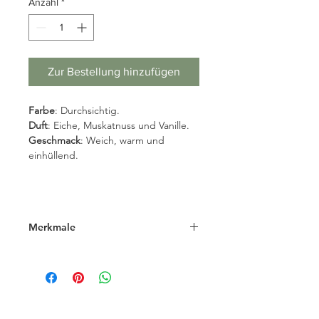
Anzahl
*
Zur Bestellung hinzufügen
Farbe
: Durchsichtig.
Duft
: Eiche, Muskatnuss und Vanille.
Geschmack
: Weich, warm und
einhüllend.
Merkmale
Alkohol
40% Vol.
Traubensorte(n)
Gewonnen aus
der Destillation